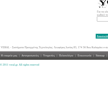
Για να ολ
κωδικό πο
Αποστολ
VERAL - Συστήματα Προηγμένης Τεχνολογίας: Λεωφόρος Ιωνίας 83, 174 56 Άνω Καλαμάκι e-m
Η εταιρεία μας
|
Αντιπροσωπείες
|
Υπηρεσίες
|
Πελατολόγιο
|
Επικοινωνία
|
Sitemap
|
© 2011 veral.gr. All rights reserved