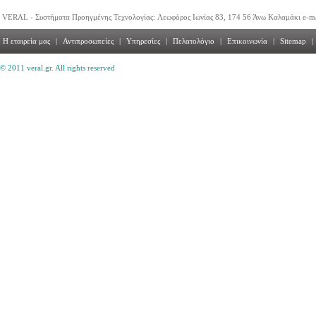
VERAL - Συστήματα Προηγμένης Τεχνολογίας: Λεωφόρος Ιωνίας 83, 174 56 Άνω Καλαμάκι e-m
Η εταιρεία μας
|
Αντιπροσωπείες
|
Υπηρεσίες
|
Πελατολόγιο
|
Επικοινωνία
|
Sitemap
|
© 2011 veral.gr. All rights reserved