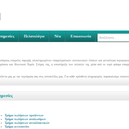
πηρεσίες
Πελατολόγιο
Νέα
Επικοινωνία
οπόρους εταιρείες παροχής ολοκληρωμένων επαγγελματικών εκτυπωτικών λύσεων και γενικότερα περιφερεια
μόσιου και Ιδιωτικού Τομέα. Στόχος της, η υποστήριξη των πελατών της μέσα από το ευρύ φάσμα επαγ
οϊόντα μας με την περιήγηση σας στις ιστοσελίδες μας. Για κάθε πρόσθετη πληροφορία, παρακαλούμε επικοιν
ηρεσίες
Τμήμα πωλήσεων προϊόντων
Τμήμα πωλήσεων αναλωσίμων
Τμήμα πωλήσεων ανταλλακτικών
Τμήμα accessories