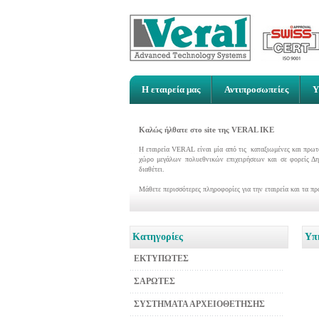
Η εταιρεία μας
Αντιπροσωπείες
Υ
Καλώς ήλθατε στο site της VERAL ΙΚΕ
Η εταιρεία VERAL είναι μία από τις καταξιωμένες και πρωτ
χώρο μεγάλων πολυεθνικών επιχειρήσεων και σε φορείς Δη
διαθέτει.
Μάθετε περισσότερες πληροφορίες για την εταιρεία και τα πρ
Κατηγορίες
Υπ
ΕΚΤΥΠΩΤΕΣ
ΣΑΡΩΤΕΣ
ΣΥΣΤΗΜΑΤΑ ΑΡΧΕΙΟΘΕΤΗΣΗΣ