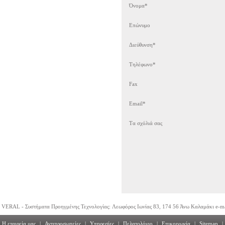
Όνομα*
Επώνυμο
Διεύθυνση*
Τηλέφωνο*
Fax
Email*
Tα σχόλιά σας
VERAL - Συστήματα Προηγμένης Τεχνολογίας: Λεωφόρος Ιωνίας 83, 174 56 Άνω Καλαμάκι e-m
Η εταιρεία μας
|
Αντιπροσωπείες
|
Υπηρεσίες
|
Πελατολόγιο
|
Επικοινωνία
|
Sitemap
|